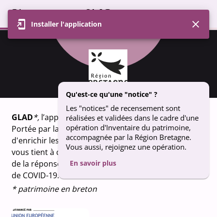
Bienvenue sur GLAD
Installer l'application
Profil
Carte
Contributions
Groupe
NOTICE
Porche sud
Qu'est-ce qu'une "notice" ?
Les "notices" de recensement sont
GLAD
*,
l’appli qui fait vivre le patrimoine breton.
réalisées et validées dans le cadre d'une
opération d'Inventaire du patrimoine,
Portée par la Région Bretagne, GLAD vous permet
accompagnée par la Région Bretagne.
d'enrichir les connaissances sur le patrimoine qui
Vous aussi, rejoignez une opération.
vous tient à coeur. Un projet financé dans le cadre
de la réponse de l’Union européenne à la pandémie
En savoir plus
de COVID-19.
* patrimoine en breton