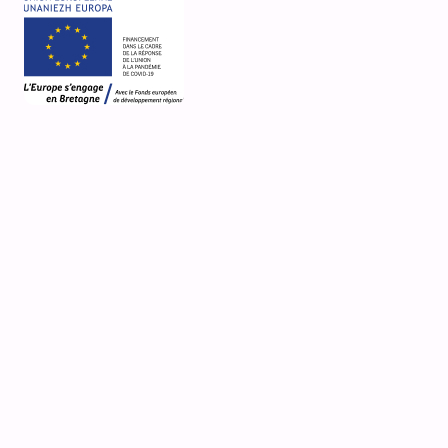
4 Le Bourg
Église Notre-Dame
Pencran
Désignation d'origine
porche
Nature de la propriété
propriété de la commune
Matériaux de fabrication
kersantite
Matériaux de couverture
ardoise