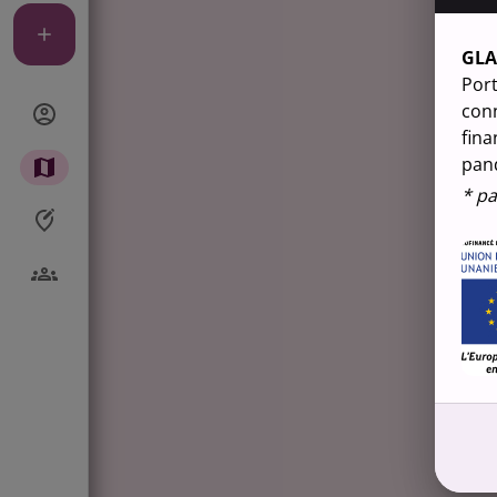
GL
Port
conn
fina
pan
* pa