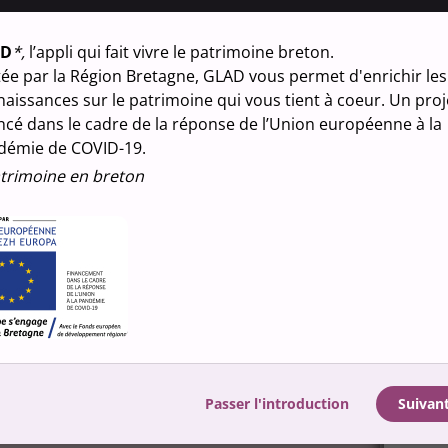
23 rue
AD
*,
l’appli qui fait vivre le patrimoine breton.
Cloch
Daou
ée par la Région Bretagne, GLAD vous permet d'enrichir les
aissances sur le patrimoine qui vous tient à coeur. Un proj
Désignat
ncé dans le cadre de la réponse de l’Union européenne à la
chapel
démie de COVID-19.
trimoine en breton
Nature d
propr
Observa
/fiche
Média
Passer l'introduction
Suivan