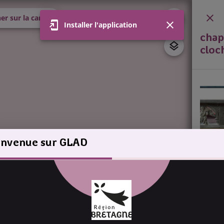
er sur la carte
Installer l'application
chap
cloc
envenue sur GLAD