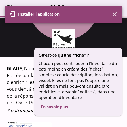
Bienvenue sur GLAD
Installer l'application
Profil
Carte
Contributions
Groupe
FICHE
Chapelle de la Trinité, Riantec
Qu’est-ce qu’une "fiche" ?
Chacun peut contribuer à l’Inventaire du
GLAD
*,
l’appli qui fait vivre le patrimoine breton.
patrimoine en créant des "fiches"
simples : courte description, localisation,
Portée par la Région Bretagne, GLAD vous permet
visuel. Elles ne font pas l'objet d'une
d'enrichir les connaissances sur le patrimoine qui
validation mais peuvent ensuite être
vous tient à coeur. Un projet financé dans le cadre
enrichies et devenir "notices", dans une
de la réponse de l’Union européenne à la pandémie
opération d'Inventaire.
de COVID-19.
En savoir plus
* patrimoine en breton