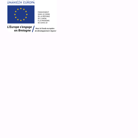
4 Rue Fernande Uzel
Chapelle de la Trinité
Riantec
Désignation actuelle
chapelle
Nature de la propriété
propriété de la commune
Observations
fiche mise à jour le 26/7/26 (liens vers fiches
Mérimée) - en attente de photo
Média