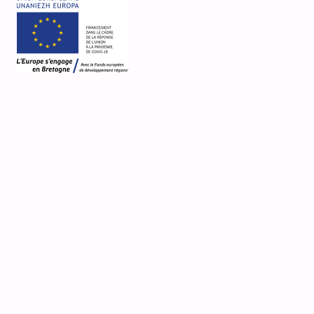
53 Rue du Docteur Quere
Église Saint-Ténénan
Guerlesquin
Désignation actuelle
fontaine
Nature de la propriété
propriété publique
Observations
Photo(s) publiée(s) sur Wikimedia sous licence
Creative Commons (voir lien ci-dessous), par
Moreau.henri