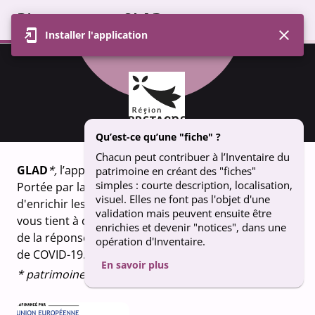
Bienvenue sur GLAD
Installer l'application
Profil
Carte
Contributions
Groupe
FICHE
fontaine St Ener - GUERLESQUIN
Qu’est-ce qu’une "fiche" ?
Chacun peut contribuer à l’Inventaire du
GLAD
*,
l’appli qui fait vivre le patrimoine breton.
patrimoine en créant des "fiches"
simples : courte description, localisation,
Portée par la Région Bretagne, GLAD vous permet
visuel. Elles ne font pas l'objet d'une
d'enrichir les connaissances sur le patrimoine qui
validation mais peuvent ensuite être
vous tient à coeur. Un projet financé dans le cadre
enrichies et devenir "notices", dans une
de la réponse de l’Union européenne à la pandémie
opération d'Inventaire.
de COVID-19.
En savoir plus
* patrimoine en breton