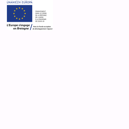
25 rue de la Fontaine
Plomodiern
Plomodiern
Désignation actuelle
fontaine
Nature de la propriété
propriété de la commune
Média
accès