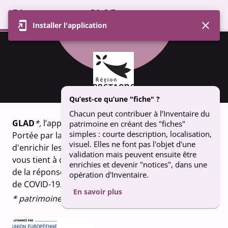
Bienvenue sur GLAD
Installer l'application
Profil
Carte
Contributions
Groupe
FICHE
fontaine St Mahouarn - schéma de
Qu’est-ce qu’une "fiche" ?
localisation - Plomodiern
Chacun peut contribuer à l’Inventaire du
GLAD
*,
l’appli qui fait vivre le patrimoine breton.
patrimoine en créant des "fiches"
simples : courte description, localisation,
Portée par la Région Bretagne, GLAD vous permet
visuel. Elles ne font pas l'objet d'une
d'enrichir les connaissances sur le patrimoine qui
validation mais peuvent ensuite être
vous tient à coeur. Un projet financé dans le cadre
enrichies et devenir "notices", dans une
de la réponse de l’Union européenne à la pandémie
opération d'Inventaire.
de COVID-19.
En savoir plus
* patrimoine en breton