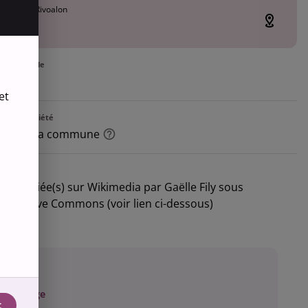
ue Pierre Rivoalon
e
ion actuelle
et
e la propriété
iété de la commune
tions
s) publiée(s) sur Wikimedia par Gaëlle Fily sous
e Creative Commons (voir lien ci-dessous)
accès
fléchage
t