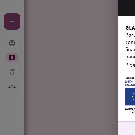
GL
Port
conn
fina
pan
* pa