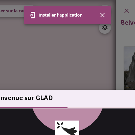
er sur la carte
Installer l'application
Belv
envenue sur GLAD