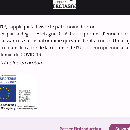
380 r
Statu
Brest
AD
*,
l’appli qui fait vivre le patrimoine breton.
Désignat
ée par la Région Bretagne, GLAD vous permet d'enrichir les
statue
aissances sur le patrimoine qui vous tient à coeur. Un proj
ncé dans le cadre de la réponse de l’Union européenne à la
Nature d
démie de COVID-19.
propr
trimoine en breton
Observa
Photo(
licenc
Média
Passer l'introduction
Suivan