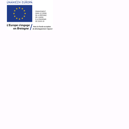
6bis Place de l'Europe
Clocher
Plouguerneau
Désignation actuelle
statue
Nature de la propriété
propriété de la commune
Observations
Photo(s) publiée(s) sur Wikimedia par Franzrycou
sous licence Creative Commons (voir lien ci-