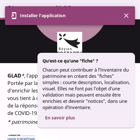
Bienvenue sur GLAD
Installer l'application
Profil
Carte
Contributions
Groupe
FICHE
statuettes de procession - église St
Qu’est-ce qu’une "fiche" ?
Pierre et st Paul - Plouguerneau
Chacun peut contribuer à l’Inventaire du
GLAD
*,
l’appli qui fait vivre le patrimoine breton.
patrimoine en créant des "fiches"
simples : courte description, localisation,
Portée par la Région Bretagne, GLAD vous permet
visuel. Elles ne font pas l'objet d'une
d'enrichir les connaissances sur le patrimoine qui
validation mais peuvent ensuite être
vous tient à coeur. Un projet financé dans le cadre
enrichies et devenir "notices", dans une
de la réponse de l’Union européenne à la pandémie
opération d'Inventaire.
de COVID-19.
En savoir plus
* patrimoine en breton