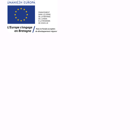
70 Lieu-Dit La Gare
la Gare
Goulven
Désignation actuelle
lieu d'exposition
Nature de la propriété
propriété d'une association
Média
accès