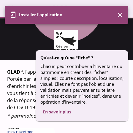
Bienvenue sur GLAD
Installer l'application
Profil
Carte
Contributions
Groupe
FICHE
Extraction, by the Infuz collective - les
Qu’est-ce qu’une "fiche" ?
Ribin' de l'Imaginaire
Chacun peut contribuer à l’Inventaire du
GLAD
*,
l’appli qui fait vivre le patrimoine breton.
patrimoine en créant des "fiches"
simples : courte description, localisation,
Portée par la Région Bretagne, GLAD vous permet
visuel. Elles ne font pas l'objet d'une
d'enrichir les connaissances sur le patrimoine qui
validation mais peuvent ensuite être
vous tient à coeur. Un projet financé dans le cadre
enrichies et devenir "notices", dans une
de la réponse de l’Union européenne à la pandémie
opération d'Inventaire.
de COVID-19.
En savoir plus
* patrimoine en breton