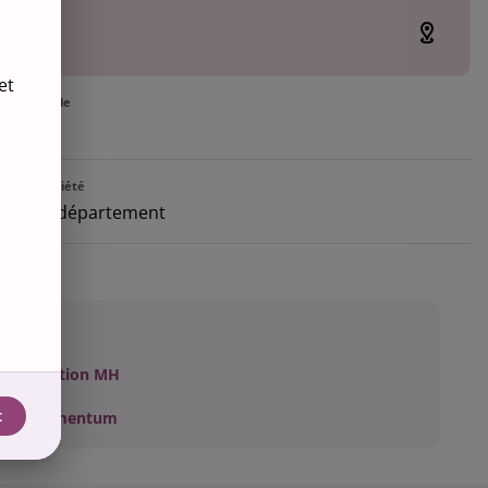
dieu
eu
n
et
ion actuelle
camp
e la propriété
iété du département
accès
inscription MH
t
Monumentum
tilise des cookies essentiels nécessaires à son bon
onnement, qui ne peuvent être refusés. Si, en outre, vous
ez tous les cookies, y compris celui permettant une analyse