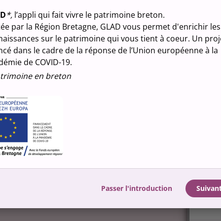
13 Bo
AD
*,
l’appli qui fait vivre le patrimoine breton.
Bodi
Moho
ée par la Région Bretagne, GLAD vous permet d'enrichir les
aissances sur le patrimoine qui vous tient à coeur. Un proj
Désignat
ncé dans le cadre de la réponse de l’Union européenne à la
camp
,
démie de COVID-19.
trimoine en breton
Nature d
propr
Média
Passer l'introduction
Suivan
GLAD u
foncti
accept