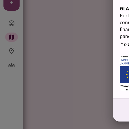
GL
Port
conn
fina
pan
* pa