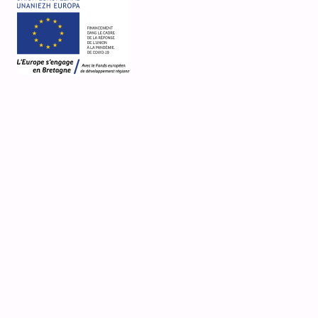
2500 Route de Landivigen
Ty Nevez ar Groas
Edern
Désignation actuelle
petit parc
Nature de la propriété
propriété privée
Média
accès