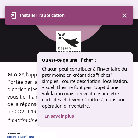
Bienvenue sur GLAD
Installer l'application
Profil
Carte
Contributions
Groupe
FICHE
parc de sculptures : Jardin Picart
Qu’est-ce qu’une "fiche" ?
Chacun peut contribuer à l’Inventaire du
GLAD
*,
l’appli qui fait vivre le patrimoine breton.
patrimoine en créant des "fiches"
simples : courte description, localisation,
Portée par la Région Bretagne, GLAD vous permet
visuel. Elles ne font pas l'objet d'une
d'enrichir les connaissances sur le patrimoine qui
validation mais peuvent ensuite être
vous tient à coeur. Un projet financé dans le cadre
enrichies et devenir "notices", dans une
de la réponse de l’Union européenne à la pandémie
opération d'Inventaire.
de COVID-19.
En savoir plus
* patrimoine en breton