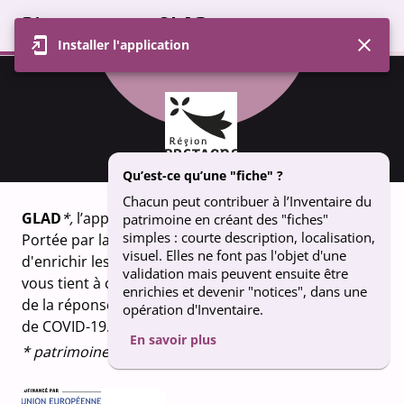
Bienvenue sur GLAD
Installer l'application
Profil
Carte
Contributions
Groupe
FICHE
9 place St Sauveur St Goustgan - Auray
Qu’est-ce qu’une "fiche" ?
Chacun peut contribuer à l’Inventaire du
GLAD
*,
l’appli qui fait vivre le patrimoine breton.
patrimoine en créant des "fiches"
simples : courte description, localisation,
Portée par la Région Bretagne, GLAD vous permet
visuel. Elles ne font pas l'objet d'une
d'enrichir les connaissances sur le patrimoine qui
validation mais peuvent ensuite être
vous tient à coeur. Un projet financé dans le cadre
enrichies et devenir "notices", dans une
de la réponse de l’Union européenne à la pandémie
opération d'Inventaire.
de COVID-19.
En savoir plus
* patrimoine en breton