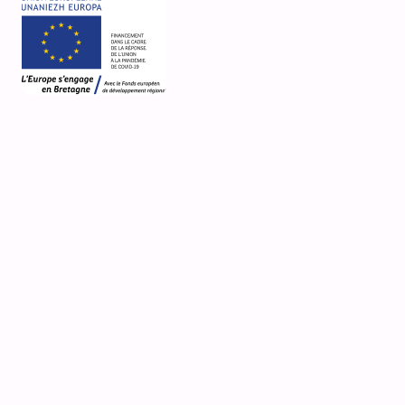
2 Rue du Petit Port
Pont de Saint-Goustan
Auray
Désignation actuelle
maison
Nature de la propriété
propriété privée
Média
accès