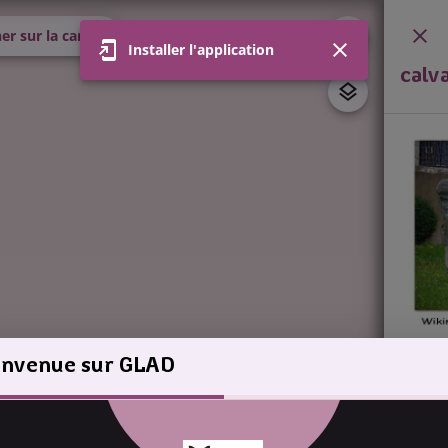
er sur la carte
Installer l'application
calv
envenue sur GLAD