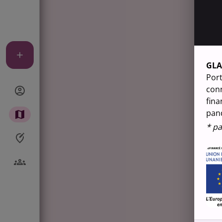
GL
Port
conn
fina
pan
* pa