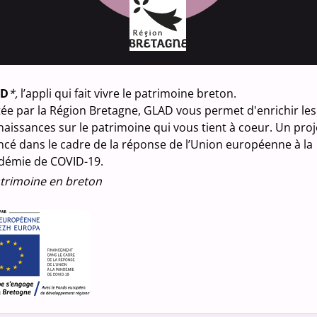
9 Pla
Calva
Larré
Désignat
calvai
AD
*,
l’appli qui fait vivre le patrimoine breton.
ée par la Région Bretagne, GLAD vous permet d'enrichir les
Nature d
aissances sur le patrimoine qui vous tient à coeur. Un proj
propr
ncé dans le cadre de la réponse de l’Union européenne à la
démie de COVID-19.
Observa
trimoine en breton
fiche 
Wikim
Média