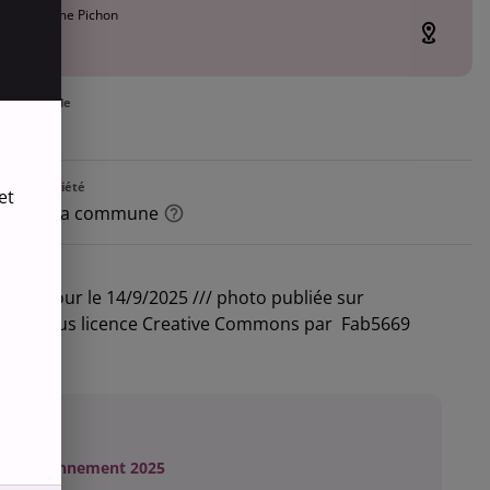
ce Guillaume Pichon
ire
ion actuelle
re
e la propriété
et
iété de la commune
tions
mise à jour le 14/9/2025 /// photo publiée sur
edia sous licence Creative Commons par Fab5669
accès
environnement 2025