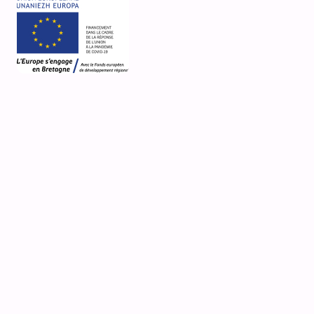
2 Rue du Dolmen
Dolmen
Belz
Désignation actuelle
mégalithe
,
dolmen
Nature de la propriété
propriété de la commune
Observations
fiche mise à jour le 21/5/25 pour ajout d'info
//lignes électriques "gommées" // carte Géoportail
Média