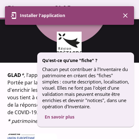
Bienvenue sur GLAD
Installer l'application
Profil
Carte
Contributions
Groupe
FICHE
Dolmen de Kerhuen - Belz
Qu’est-ce qu’une "fiche" ?
Chacun peut contribuer à l’Inventaire du
GLAD
*,
l’appli qui fait vivre le patrimoine breton.
patrimoine en créant des "fiches"
simples : courte description, localisation,
Portée par la Région Bretagne, GLAD vous permet
visuel. Elles ne font pas l'objet d'une
d'enrichir les connaissances sur le patrimoine qui
validation mais peuvent ensuite être
vous tient à coeur. Un projet financé dans le cadre
enrichies et devenir "notices", dans une
de la réponse de l’Union européenne à la pandémie
opération d'Inventaire.
de COVID-19.
En savoir plus
* patrimoine en breton