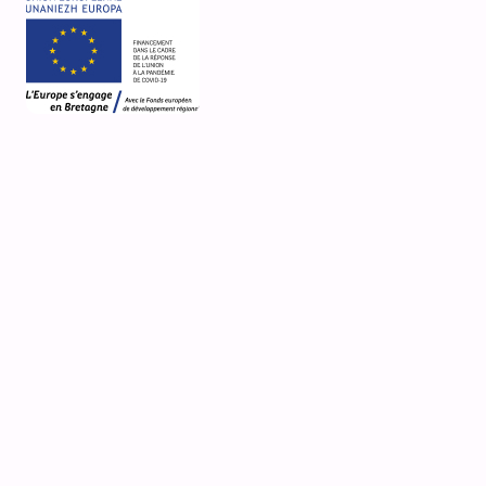
10 Coat Nant
Chapelle Notre-Dame de Lorette
Irvillac
Désignation actuelle
chapelle
Nature de la propriété
propriété de la commune
Observations
Fiche mise à jour le 10/7/25 /// photo publiée sur
Wikimedia sous licence Creative Commons par :