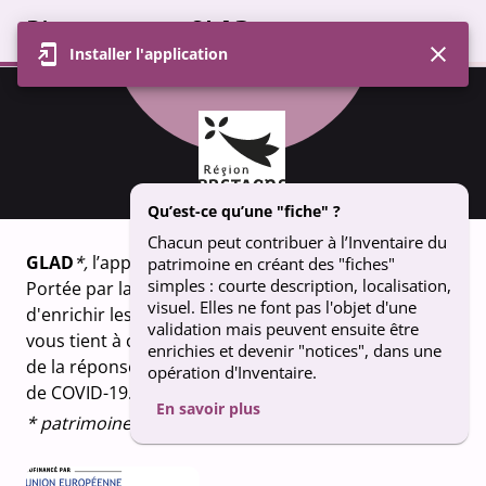
Bienvenue sur GLAD
Installer l'application
Profil
Carte
Contributions
Groupe
FICHE
Chapelle ND de Lorette - Coat Nant -
Qu’est-ce qu’une "fiche" ?
Irvillac
Chacun peut contribuer à l’Inventaire du
GLAD
*,
l’appli qui fait vivre le patrimoine breton.
patrimoine en créant des "fiches"
simples : courte description, localisation,
Portée par la Région Bretagne, GLAD vous permet
visuel. Elles ne font pas l'objet d'une
d'enrichir les connaissances sur le patrimoine qui
validation mais peuvent ensuite être
vous tient à coeur. Un projet financé dans le cadre
enrichies et devenir "notices", dans une
de la réponse de l’Union européenne à la pandémie
opération d'Inventaire.
de COVID-19.
En savoir plus
* patrimoine en breton