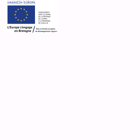
69 Leskonil
Ti ar C''horriged
Poullan-sur-Mer
Désignation actuelle
mégalithe
,
allée couverte
Nature de la propriété
propriété de la commune
Observations
fiche mise à jour le 4/6/25 pour complément
Média