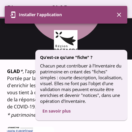
Bienvenue sur GLAD
Installer l'application
Profil
Carte
Contributions
Groupe
FICHE
Ty-arc' horriquet - Poullan sur Mer
Qu’est-ce qu’une "fiche" ?
Chacun peut contribuer à l’Inventaire du
GLAD
*,
l’appli qui fait vivre le patrimoine breton.
patrimoine en créant des "fiches"
simples : courte description, localisation,
Portée par la Région Bretagne, GLAD vous permet
visuel. Elles ne font pas l'objet d'une
d'enrichir les connaissances sur le patrimoine qui
validation mais peuvent ensuite être
vous tient à coeur. Un projet financé dans le cadre
enrichies et devenir "notices", dans une
de la réponse de l’Union européenne à la pandémie
opération d'Inventaire.
de COVID-19.
En savoir plus
* patrimoine en breton