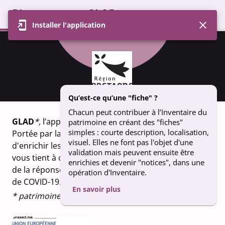
Bienvenue sur GLAD
Installer l'application
Profil
Carte
Contributions
Groupe
FICHE
Collégiale Notre-Dame de Roscudon -
Qu’est-ce qu’une "fiche" ?
Pont Croix
Chacun peut contribuer à l’Inventaire du
GLAD
*,
l’appli qui fait vivre le patrimoine breton.
patrimoine en créant des "fiches"
simples : courte description, localisation,
Portée par la Région Bretagne, GLAD vous permet
visuel. Elles ne font pas l'objet d'une
d'enrichir les connaissances sur le patrimoine qui
validation mais peuvent ensuite être
vous tient à coeur. Un projet financé dans le cadre
enrichies et devenir "notices", dans une
de la réponse de l’Union européenne à la pandémie
opération d'Inventaire.
de COVID-19.
En savoir plus
* patrimoine en breton