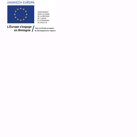
13 Place de l'Eglise
Collégiale Notre-Dame de Roscudon
Pont-Croix
Désignation actuelle
collégiale
,
église
Nature de la propriété
propriété de la commune
Média
accès