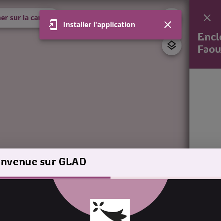
er sur la carte
Installer l'application
Encl
Faou
envenue sur GLAD