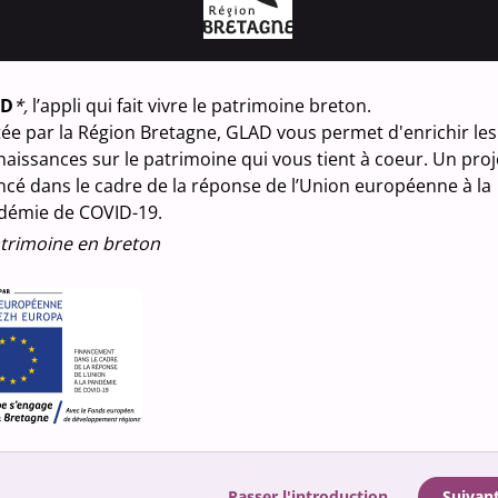
Saint
Ploné
AD
*,
l’appli qui fait vivre le patrimoine breton.
ée par la Région Bretagne, GLAD vous permet d'enrichir les
Voir l
aissances sur le patrimoine qui vous tient à coeur. Un proj
ncé dans le cadre de la réponse de l’Union européenne à la
Désignat
démie de COVID-19.
chapel
trimoine en breton
Nature d
propr
Matériau
granit
Matéria
ardoi
Passer l'introduction
Suivan