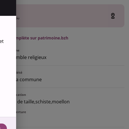
-Herbot
vez-du-Faou
'étude complète sur patrimoine.bzh
et
ion d'origine
le
,
ensemble religieux
e la propriété
iété de la commune
x de fabrication
e
,
pierre de taille
,
schiste
,
moellon
ux de couverture
se
t