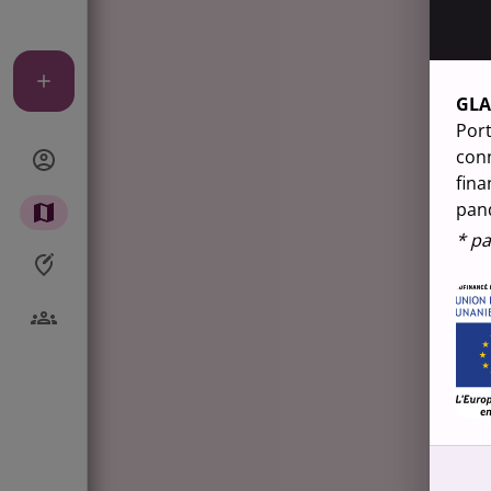
GL
Port
conn
fina
pan
* pa