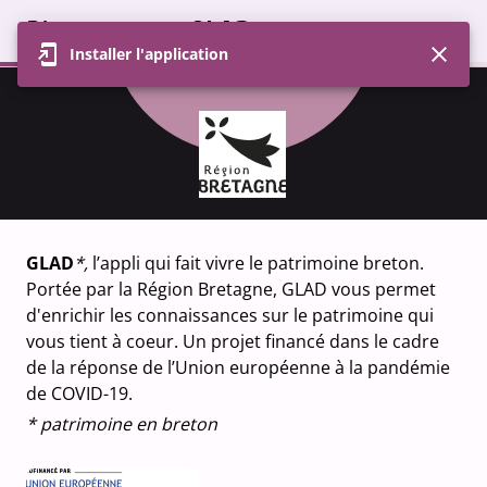
Contributions
(1087)
Bienvenue sur GLAD
Refuser les cookies optionnels
Installer l'application
Afficher la liste
Paramétrer les cookies
Opération
Ressource
Thématique
GLAD
*,
l’appli qui fait vivre le patrimoine breton.
Portée par la Région Bretagne, GLAD vous permet
d'enrichir les connaissances sur le patrimoine qui
vous tient à coeur. Un projet financé dans le cadre
de la réponse de l’Union européenne à la pandémie
de COVID-19.
* patrimoine en breton